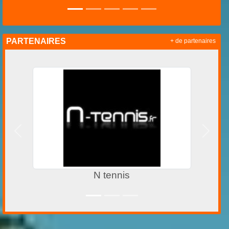
PARTENAIRES
+ de partenaires
Précedent
Suivan
FFT