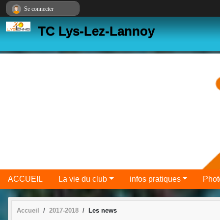
Panneau de gestion des cookies
Se connecter
TC Lys-Lez-Lannoy
ACCUEIL
La vie du club
infos pratiques
Phot
Accueil
2017-2018
Les news