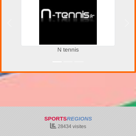
Précedent
Suiv
N tennis
SPORTS
REGIONS
28434
visites