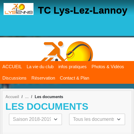
Panneau de gestion des cookies
TC Lys-Lez-Lannoy
ACCUEIL
La vie du club
infos pratiques
Photos & Vidéos
Discussions
Réservation
Contact & Plan
Accueil
Les documents
LES DOCUMENTS