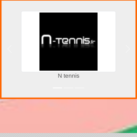
Précedent
Suiv
N tennis