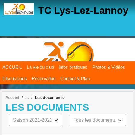
Panneau de gestion des cookies
TC Lys-Lez-Lannoy
ACCUEIL
La vie du club
infos pratiques
Photos & Vidéos
Discussions
Réservation
Contact & Plan
Accueil
Les documents
LES DOCUMENTS