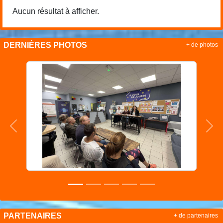
Aucun résultat à afficher.
DERNIÈRES PHOTOS
+ de photos
Précedent
Sui
PARTENAIRES
+ de partenaires