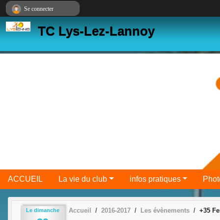
Panneau de gestion des cookies
Se connecter
TC Lys-Lez-Lannoy
ACCUEIL
La vie du club
infos pratiques
Phot
Accueil
2016-2017
Les évènements
+35 Fe
Le
dimanche