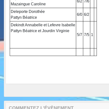
6/2
7/6
Mazaingue Caroline
Deleporte Dorothée
6/0
6/2
Pattyn Béatrice
Dekindt Annabelle et Lefevre Isabelle
Pattyn Béatrice et Jourdin Virginie
5/7
7/5
1
COMMENTEZ L’ÉVÈNEMENT