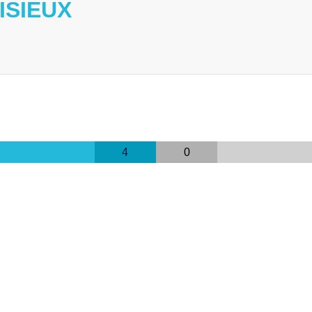
ISIEUX
4
0