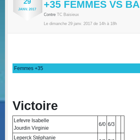
29
+35 FEMMES VS BA
JANV.
2017
Contre
TC Baisieux
Le
dimanche
29
janv.
2017
de 14h à 18h
Femmes +35
Victoire
Lefevre Isabelle
6/0
6/3
Jourdin Virginie
Leperck Stéphanie