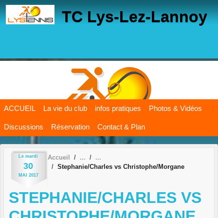
Panneau de gestion des cookies
TC Lys-Lez-Lannoy
ACCUEIL
La vie du club
infos pratiques
Photos & Vidéos
Discussions
Réservation
Contact & Plan
Le
mardi
Accueil
30
Stephanie/Charles vs Christophe/Morgane
MAI
2017
STEPHANIE/CHARLES VS
CHRISTOPHE/MORGANE