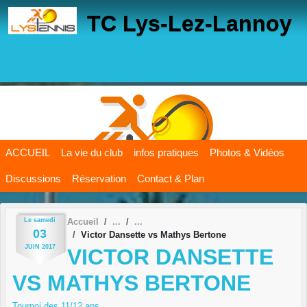
Panneau de gestion des cookies
TC Lys-Lez-Lannoy
ACCUEIL
La vie du club
infos pratiques
Photos & Vidéos
Discussions
Réservation
Contact & Plan
Le
samedi
Accueil
03
Victor Dansette vs Mathys Bertone
JUIN
2017
VICTOR DANSETTE
VS MATHYS BERTONE
Tournoi des 11/12 ans