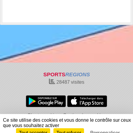
SPORTS
REGIONS
28487
visites
Charte cookies
Gestion des cookies
Ce site utilise des cookies et vous donne le contrôle sur ceux
Informations légales
Signaler un contenu inapproprié
que vous souhaitez activer
Tout accepter
Tout refuser
Personnaliser