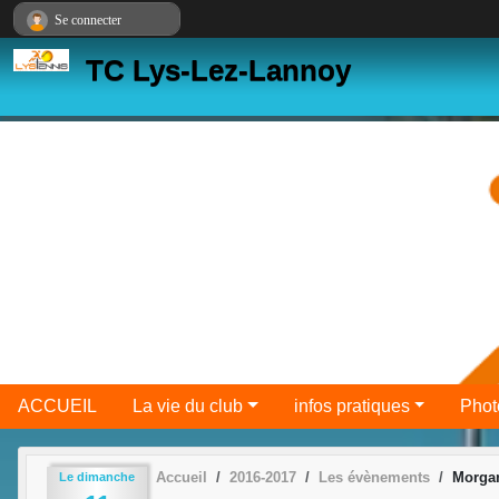
Panneau de gestion des cookies
Se connecter
TC Lys-Lez-Lannoy
ACCUEIL
La vie du club
infos pratiques
Phot
Accueil
2016-2017
Les évènements
Morgan
Le
dimanche