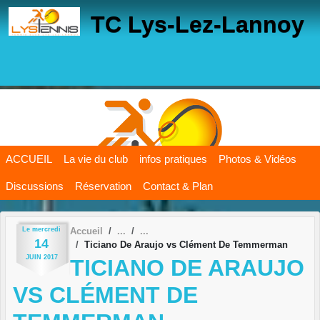
Panneau de gestion des cookies
TC Lys-Lez-Lannoy
ACCUEIL
La vie du club
infos pratiques
Photos & Vidéos
Discussions
Réservation
Contact & Plan
Le
mercredi
Accueil
14
Ticiano De Araujo vs Clément De Temmerman
JUIN
2017
TICIANO DE ARAUJO
VS CLÉMENT DE