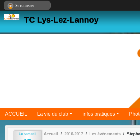
Panneau de gestion des cookies
Se connecter
TC Lys-Lez-Lannoy
ACCUEIL
La vie du club
infos pratiques
Phot
Accueil
2016-2017
Les évènements
Stepha
Le
samedi