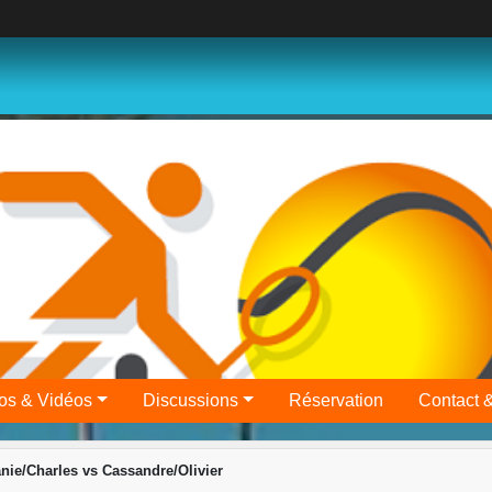
os & Vidéos
Discussions
Réservation
Contact 
nie/Charles vs Cassandre/Olivier