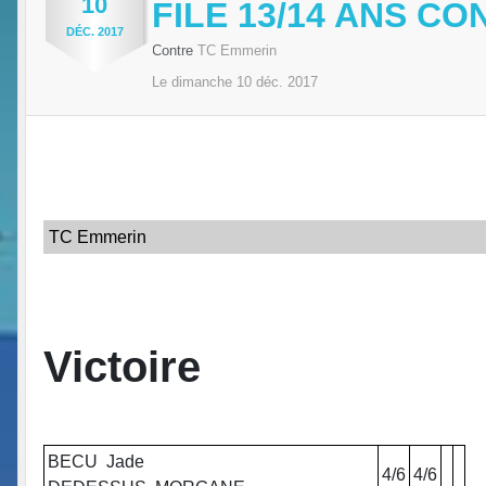
10
FILE 13/14 ANS C
DÉC.
2017
Contre
TC Emmerin
Le
dimanche
10
déc.
2017
TC Emmerin
Victoire
BECU Jade
4/6
4/6