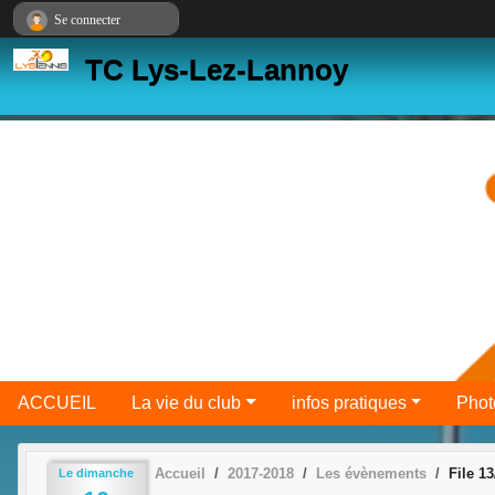
Panneau de gestion des cookies
Se connecter
TC Lys-Lez-Lannoy
ACCUEIL
La vie du club
infos pratiques
Phot
Accueil
2017-2018
Les évènements
File 1
Le
dimanche