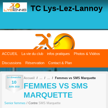
Panneau de gestion des cookies
TC Lys-Lez-Lannoy
ACCUEIL
La vie du club
infos pratiques
Photos & Vidéos
Discussions
Réservation
Contact & Plan
Le
dimanche
Accueil
Femmes vs SMS Marquette
10
FEMMES VS SMS
JUIN
2018
MARQUETTE
Senior femmes
/ Contre
SMS Marquette