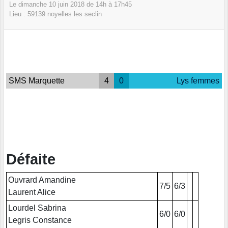
Le
dimanche
10
juin
2018
de 14h à 17h45
Lieu :
59139
noyelles les seclin
SMS Marquette
4
0
Lys femmes
Défaite
Ouvrard Amandine
7/5
6/3
Laurent Alice
Lourdel Sabrina
6/0
6/0
Legris Constance