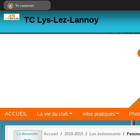
Panneau de gestion des cookies
Se connecter
TC Lys-Lez-Lannoy
ACCUEIL
La vie du club
infos pratiques
Phot
Accueil
2018-2019
Les évènements
Femme
Le
dimanche