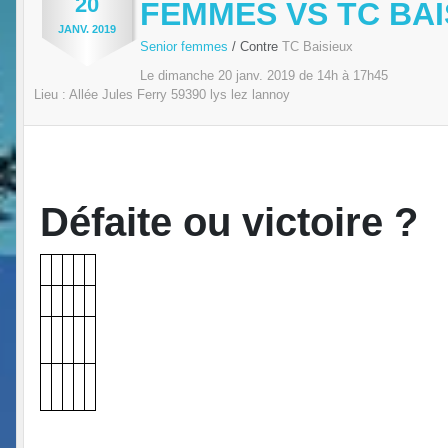
20
FEMMES VS TC BAI
JANV.
2019
Senior femmes
/ Contre
TC Baisieux
Le
dimanche
20
janv.
2019
de 14h à 17h45
Lieu :
Allée Jules Ferry
59390
lys lez lannoy
Défaite ou victoire ?