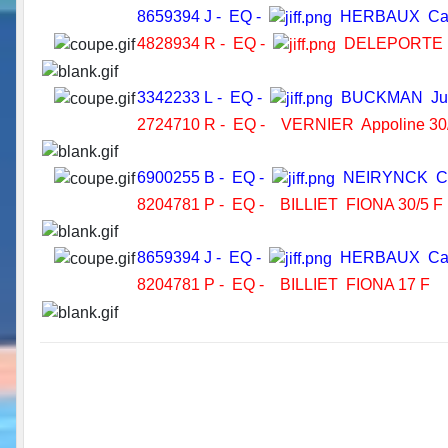
8659394 J - EQ -
HERBAUX Cami
4828934 R - EQ -
DELEPORTE D
3342233 L - EQ -
BUCKMAN Jul
2724710 R - EQ - VERNIER Appoline 30
6900255 B - EQ -
NEIRYNCK C
8204781 P - EQ - BILLIET FIONA 30/5 
8659394 J - EQ -
HERBAUX Cam
8204781 P - EQ - BILLIET FIONA 17 F