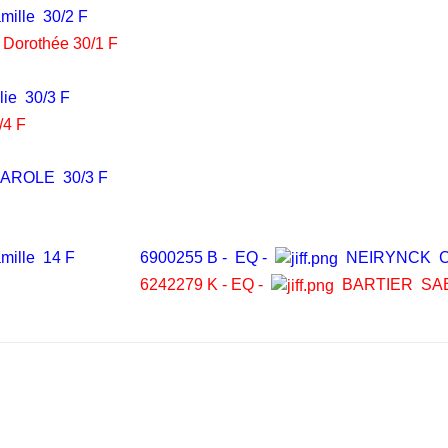
lle 30/2 F
orothée 30/1 F
ie 30/3 F
/4 F
AROLE 30/3 F
F
ille 14 F
6900255 B - EQ -
NEIRYNCK 
6242279 K - EQ -
BARTIER SA