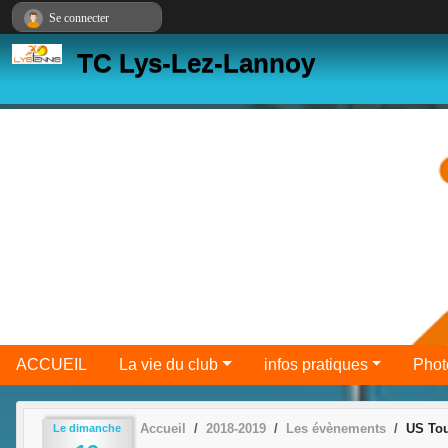
Panneau de gestion des cookies
Se connecter
TC Lys-Lez-Lannoy
ACCUEIL
La vie du club
infos pratiques
Phot
Accueil
2018-2019
Les évènements
US To
Le
dimanche