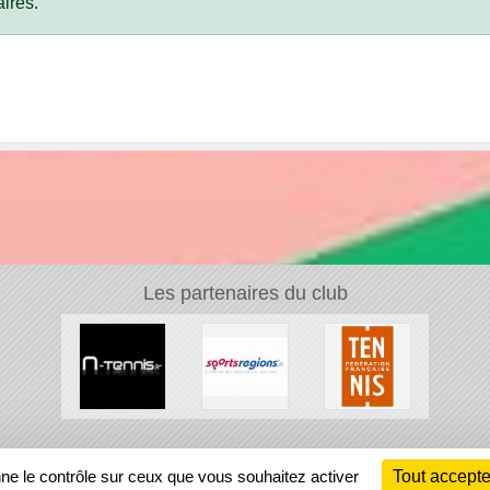
ires.
Les partenaires du club
Ch
nne le contrôle sur ceux que vous souhaitez activer
Tout accepte