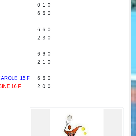
0
1
0
6
6
0
6
6
0
2
3
0
6
6
0
2
1
0
CAROLE 15 F
6
6
0
BINE 16 F
2
0
0