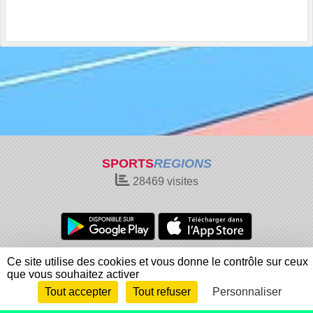
SPORTS
REGIONS
28469
visites
Charte cookies
Gestion des cookies
Ce site utilise des cookies et vous donne le contrôle sur ceux
que vous souhaitez activer
Informations légales
Signaler un contenu inapproprié
Tout accepter
Tout refuser
Personnaliser
Envie de participer ?
Connexion