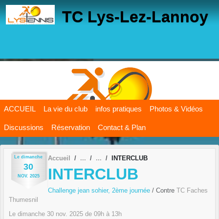
Panneau de gestion des cookies
TC Lys-Lez-Lannoy
ACCUEIL
La vie du club
infos pratiques
Photos & Vidéos
Discussions
Réservation
Contact & Plan
Le
dimanche
Accueil
INTERCLUB
30
INTERCLUB
NOV.
2025
Challenge jean sohier, 2ème journée
/ Contre
TC Faches
Thumesnil
Le
dimanche
30
nov.
2025
de 09h à 13h