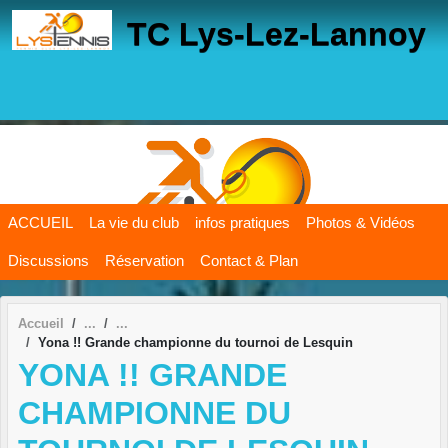
Panneau de gestion des cookies
TC Lys-Lez-Lannoy
ACCUEIL
La vie du club
infos pratiques
Photos & Vidéos
Discussions
Réservation
Contact & Plan
Accueil
Yona !! Grande championne du tournoi de Lesquin
YONA !! GRANDE
CHAMPIONNE DU