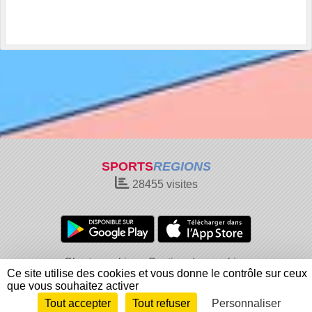
SPORTS
REGIONS
28455
visites
Charte cookies
Gestion des cookies
Ce site utilise des cookies et vous donne le contrôle sur ceux
Informations légales
Signaler un contenu inapproprié
que vous souhaitez activer
Tout accepter
Tout refuser
Personnaliser
Envie de participer ?
Connexion