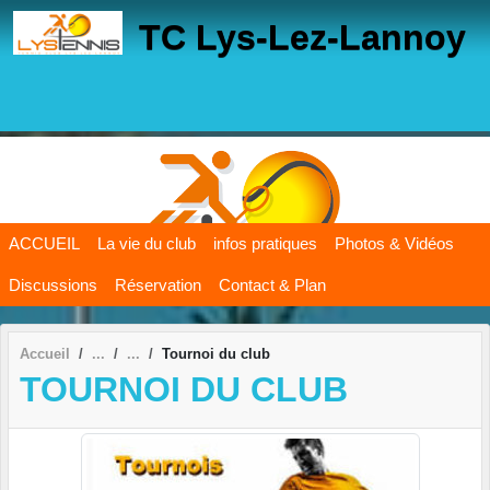
Panneau de gestion des cookies
TC Lys-Lez-Lannoy
ACCUEIL
La vie du club
infos pratiques
Photos & Vidéos
Discussions
Réservation
Contact & Plan
Accueil
Tournoi du club
TOURNOI DU CLUB