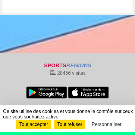
SPORTS
REGIONS
28456
visites
Charte cookies
Gestion des cookies
Ce site utilise des cookies et vous donne le contrôle sur ceux
Informations légales
Signaler un contenu inapproprié
que vous souhaitez activer
Tout accepter
Tout refuser
Personnaliser
Envie de participer ?
Connexion