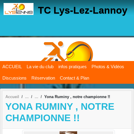
Panneau de gestion des cookies
TC Lys-Lez-Lannoy
ACCUEIL
La vie du club
infos pratiques
Photos & Vidéos
Discussions
Réservation
Contact & Plan
Accueil
Yona Ruminy , notre championne !!
YONA RUMINY , NOTRE
CHAMPIONNE !!