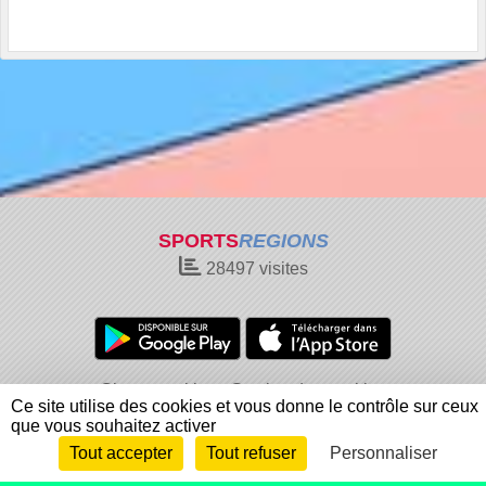
SPORTS
REGIONS
28497
visites
Charte cookies
Gestion des cookies
Ce site utilise des cookies et vous donne le contrôle sur ceux
Informations légales
Signaler un contenu inapproprié
que vous souhaitez activer
Tout accepter
Tout refuser
Personnaliser
Envie de participer ?
Connexion