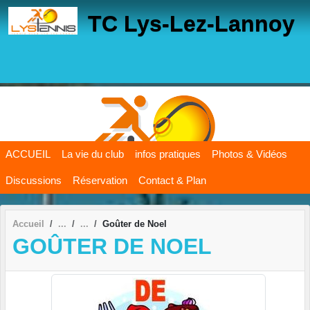
Panneau de gestion des cookies
TC Lys-Lez-Lannoy
ACCUEIL
La vie du club
infos pratiques
Photos & Vidéos
Discussions
Réservation
Contact & Plan
Accueil
Goûter de Noel
GOÛTER DE NOEL